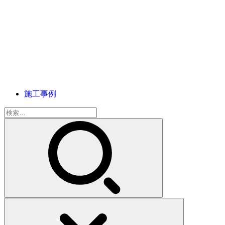
施工事例
検
索: