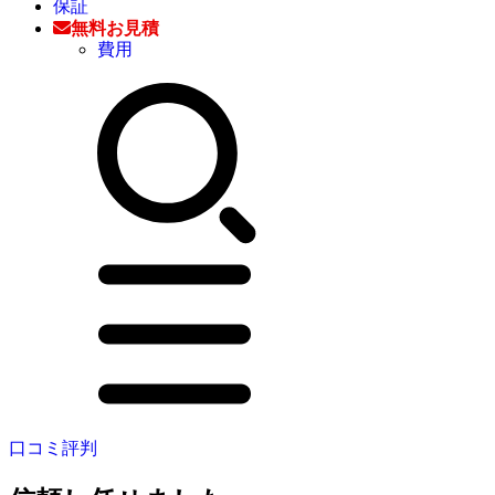
保証
無料お見積
費用
口コミ評判