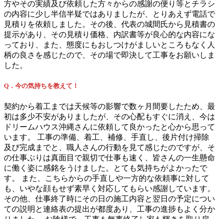
方やその実績及び依頼した方々からの感謝の便り等とチラシ
の内容に少し半信半疑ではありましたが、とりあえず電話で
見積りを依頼しました。その後、代表の城間氏から見積書の
提示があり、その見積り価格、内訳書等が良心的な内容にな
っており、また、態度にもおしつけがましいところもなく人
柄の良さを感じたので、その場で即決して工事をお願いしま
した。
Q．今の気持ちを教えて！
契約から着工までは天候等の影響で数ヶ月間要したため、最
初は多少不安がありましたが、その心配もすぐに消え、今は
ドリームハウス沖縄さんに依頼して良かったと心から思って
います。 工事の準備、着工、補修、手直し、後片付け掃除
及び完成までと、職人さんの行動を見て感じたのですが、そ
の仕事ぶりは真面目で親切で仕事も速く、皆さんの一生懸命
に働く姿に感銘をうけました。とても気持ちがよかったで
す。 また、こちらからの手直しや一方的な依頼事に対して
も、いやな顔もせず素早く対応してもらい感謝しています。
その他、仕事終了時にその日の施工内容と翌日の予定につい
ての説明と連絡表の提出が都度あり、工事の進捗もよく分か