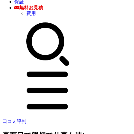
保証
無料お見積
費用
口コミ評判