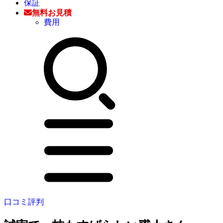
保証
無料お見積
費用
口コミ評判