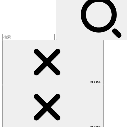
索:
CLOSE