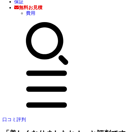
保証
無料お見積
費用
口コミ評判