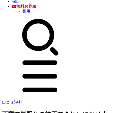
保証
無料お見積
費用
口コミ評判