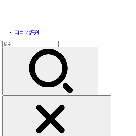
口コミ評判
検
索: