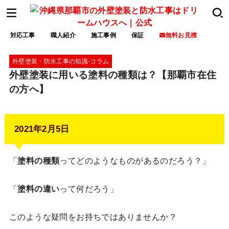
対応工事
職人紹介
施工事例
保証
無料お見積
外壁塗装・防水工事の知識‐コラム
外壁塗装に用いる塗料の種類は？【那覇市在住
の方へ】
2021年2月5日
「
塗料の種類
ってどのようなものがあるのだろう？」
「
塗料の違い
って何だろう」
このような疑問をお持ちではありませんか？