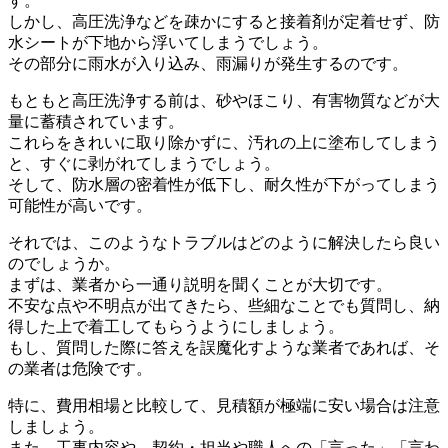
す。
しかし、高圧洗浄などを疎かにすると接着剤が定着せず、防
水シートが下地から浮いてしまうでしょう。
その部分に雨水が入り込み、雨漏りが発生するのです。
もともと高圧洗浄する前は、砂やほこり、有害物質などが大
量に蓄積されています。
これらをきれいに取り除かずに、汚れの上に塗布してしまう
と、すぐに剥がれてしまうでしょう。
そして、防水層の密着性が低下し、耐久性が下がってしまう
可能性が高いです。
それでは、このようなトラブルはどのように解決したら良い
のでしょうか。
まずは、業者から一通り説明を聞くことが大切です。
不安な点や不明点が出てきたら、些細なことでも質問し、納
得した上で着工してもらうようにしましょう。
もし、質問した際に答えを誤魔化すような業者であれば、そ
の業者は危険です。
特に、費用相場と比較して、見積額が極端に安い場合は注意
しましょう。
また、工事内容や、契約・担当や職人への「言った」「言わ