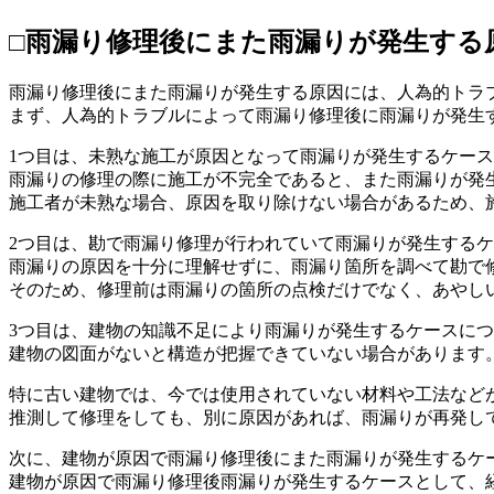
□雨漏り修理後にまた雨漏りが発生する
雨漏り修理後にまた雨漏りが発生する原因には、人為的トラ
まず、人為的トラブルによって雨漏り修理後に雨漏りが発生
1つ目は、未熟な施工が原因となって雨漏りが発生するケー
雨漏りの修理の際に施工が不完全であると、また雨漏りが発
施工者が未熟な場合、原因を取り除けない場合があるため、
2つ目は、勘で雨漏り修理が行われていて雨漏りが発生する
雨漏りの原因を十分に理解せずに、雨漏り箇所を調べて勘で
そのため、修理前は雨漏りの箇所の点検だけでなく、あやし
3つ目は、建物の知識不足により雨漏りが発生するケースに
建物の図面がないと構造が把握できていない場合があります
特に古い建物では、今では使用されていない材料や工法など
推測して修理をしても、別に原因があれば、雨漏りが再発し
次に、建物が原因で雨漏り修理後にまた雨漏りが発生するケ
建物が原因で雨漏り修理後雨漏りが発生するケースとして、